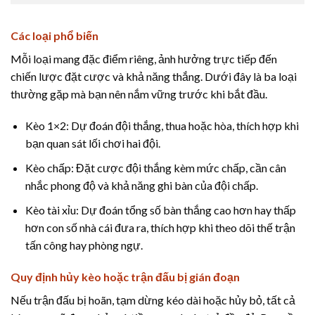
Các loại phổ biến
Mỗi loại mang đặc điểm riêng, ảnh hưởng trực tiếp đến
chiến lược đặt cược và khả năng thắng. Dưới đây là ba loại
thường gặp mà bạn nên nắm vững trước khi bắt đầu.
Kèo 1×2: Dự đoán đội thắng, thua hoặc hòa, thích hợp khi
bạn quan sát lối chơi hai đội.
Kèo chấp: Đặt cược đội thắng kèm mức chấp, cần cân
nhắc phong độ và khả năng ghi bàn của đội chấp.
Kèo tài xỉu: Dự đoán tổng số bàn thắng cao hơn hay thấp
hơn con số nhà cái đưa ra, thích hợp khi theo dõi thế trận
tấn công hay phòng ngự.
Quy định hủy kèo hoặc trận đấu bị gián đoạn
Nếu trận đấu bị hoãn, tạm dừng kéo dài hoặc hủy bỏ, tất cả