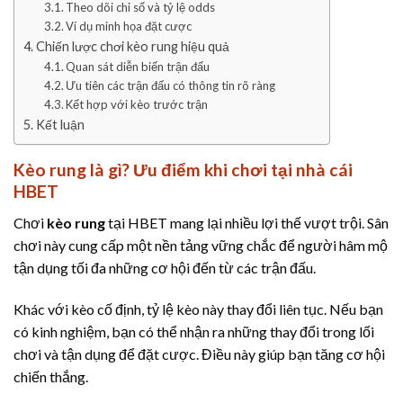
Theo dõi chỉ số và tỷ lệ odds
Ví dụ minh họa đặt cược
Chiến lược chơi kèo rung hiệu quả
Quan sát diễn biến trận đấu
Ưu tiên các trận đấu có thông tin rõ ràng
Kết hợp với kèo trước trận
Kết luận
Kèo rung là gì? Ưu điểm khi chơi tại nhà cái
HBET
Chơi
kèo rung
tại HBET mang lại nhiều lợi thế vượt trội. Sân
chơi này cung cấp một nền tảng vững chắc để người hâm mộ
tận dụng tối đa những cơ hội đến từ các trận đấu.
Khác với kèo cố định, tỷ lệ kèo này thay đổi liên tục. Nếu bạn
có kinh nghiệm, bạn có thể nhận ra những thay đổi trong lối
chơi và tận dụng để đặt cược. Điều này giúp bạn tăng cơ hội
chiến thắng.