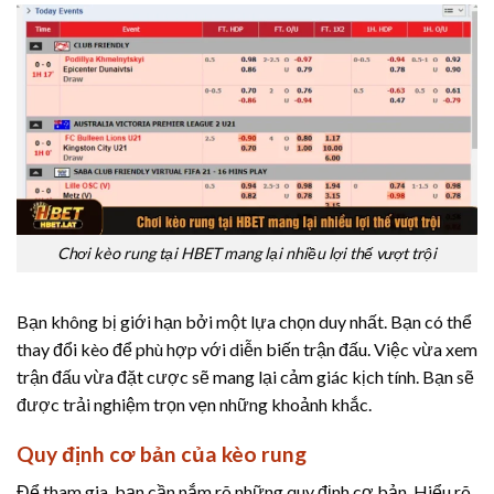
Chơi kèo rung tại HBET mang lại nhiều lợi thế vượt trội
Bạn không bị giới hạn bởi một lựa chọn duy nhất. Bạn có thể
thay đổi kèo để phù hợp với diễn biến trận đấu. Việc vừa xem
trận đấu vừa đặt cược sẽ mang lại cảm giác kịch tính. Bạn sẽ
được trải nghiệm trọn vẹn những khoảnh khắc.
Quy định cơ bản của kèo rung
Để tham gia, bạn cần nắm rõ những quy định cơ bản. Hiểu rõ