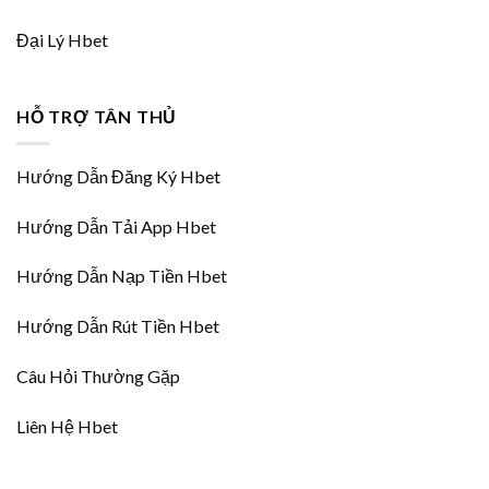
Đại Lý Hbet
HỖ TRỢ TÂN THỦ
Hướng Dẫn Đăng Ký Hbet
Hướng Dẫn Tải App Hbet
Hướng Dẫn Nạp Tiền Hbet
Hướng Dẫn Rút Tiền Hbet
Câu Hỏi Thường Gặp
Liên Hệ Hbet