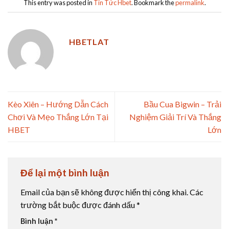
This entry was posted in
Tin Tức Hbet
. Bookmark the
permalink
.
HBETLAT
Kèo Xiên – Hướng Dẫn Cách
Bầu Cua Bigwin – Trải
Chơi Và Mẹo Thắng Lớn Tại
Nghiệm Giải Trí Và Thắng
HBET
Lớn
Để lại một bình luận
Email của bạn sẽ không được hiển thị công khai.
Các
trường bắt buộc được đánh dấu
*
Bình luận
*