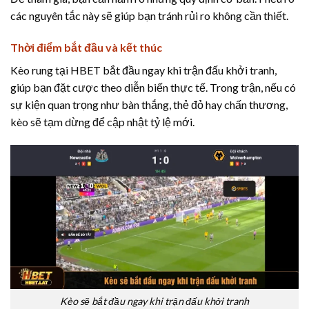
các nguyên tắc này sẽ giúp bạn tránh rủi ro không cần thiết.
Thời điểm bắt đầu và kết thúc
Kèo rung tại HBET bắt đầu ngay khi trận đấu khởi tranh,
giúp bạn đặt cược theo diễn biến thực tế. Trong trận, nếu có
sự kiện quan trọng như bàn thắng, thẻ đỏ hay chấn thương,
kèo sẽ tạm dừng để cập nhật tỷ lệ mới.
Kèo sẽ bắt đầu ngay khi trận đấu khởi tranh