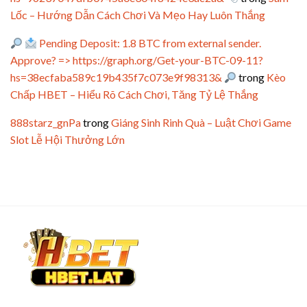
Lốc – Hướng Dẫn Cách Chơi Và Mẹo Hay Luôn Thắng
Pending Deposit: 1.8 BTC from external sender.
Approve? => https://graph.org/Get-your-BTC-09-11?
hs=38ecfaba589c19b435f7c073e9f98313&
trong
Kèo
Chấp HBET – Hiểu Rõ Cách Chơi, Tăng Tỷ Lệ Thắng
888starz_gnPa
trong
Giáng Sinh Rinh Quà – Luật Chơi Game
Slot Lễ Hội Thưởng Lớn