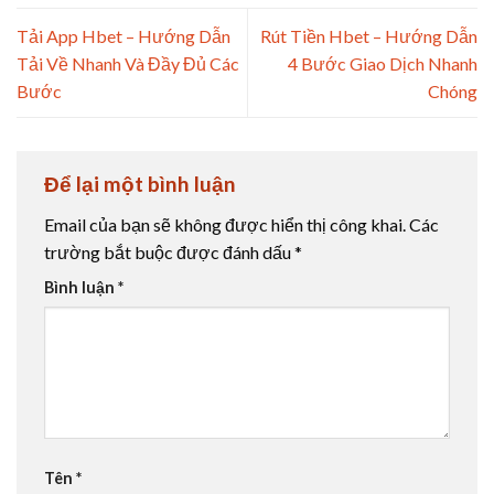
Tải App Hbet – Hướng Dẫn
Rút Tiền Hbet – Hướng Dẫn
Tải Về Nhanh Và Đầy Đủ Các
4 Bước Giao Dịch Nhanh
Bước
Chóng
Để lại một bình luận
Email của bạn sẽ không được hiển thị công khai.
Các
trường bắt buộc được đánh dấu
*
Bình luận
*
Tên
*