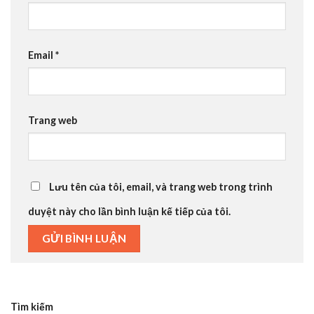
Email
*
Trang web
Lưu tên của tôi, email, và trang web trong trình
duyệt này cho lần bình luận kế tiếp của tôi.
Tìm kiếm