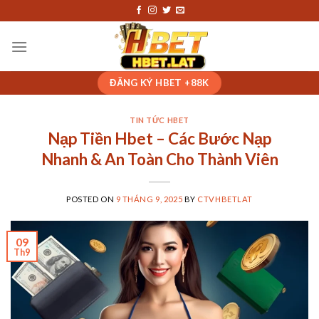
Skip
to
content
ĐĂNG KÝ HBET +88K
TIN TỨC HBET
Nạp Tiền Hbet – Các Bước Nạp
Nhanh & An Toàn Cho Thành Viên
POSTED ON
9 THÁNG 9, 2025
BY
CTVHBETLAT
09
Th9