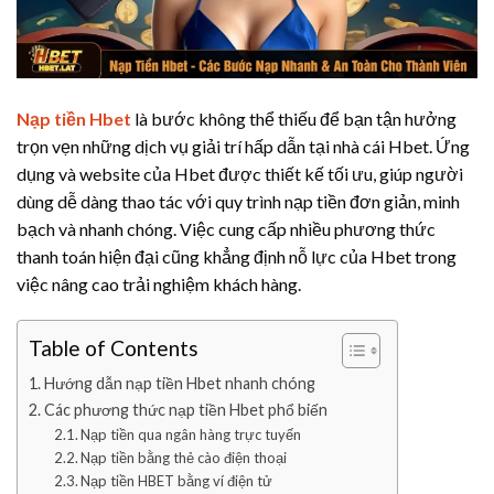
Nạp tiền Hbet
là bước không thể thiếu để bạn tận hưởng
trọn vẹn những dịch vụ giải trí hấp dẫn tại nhà cái Hbet. Ứng
dụng và website của Hbet được thiết kế tối ưu, giúp người
dùng dễ dàng thao tác với quy trình nạp tiền đơn giản, minh
bạch và nhanh chóng. Việc cung cấp nhiều phương thức
thanh toán hiện đại cũng khẳng định nỗ lực của Hbet trong
việc nâng cao trải nghiệm khách hàng.
Table of Contents
Hướng dẫn nạp tiền Hbet nhanh chóng
Các phương thức nạp tiền Hbet phổ biến
Nạp tiền qua ngân hàng trực tuyến
Nạp tiền bằng thẻ cào điện thoại
Nạp tiền HBET bằng ví điện tử