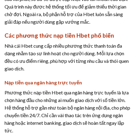
Quá trình này được hệ thống tối ưu để giảm thiểu thời gian
chờ đợi. Ngoài ra, bộ phận hỗ trợ của Hbet luôn sẵn sàng
giải đáp nếu người dùng gặp vướng mắc.
Các phương thức nạp tiền Hbet phổ biến
Nhà cái Hbet cung cấp nhiều phương thức thanh toán đa
dạng nhằm tạo sự linh hoạt cho người dùng. Mỗi lựa chọn
đều có ưu điểm riêng, phù hợp với từng nhu cầu và thói quen
giao dịch.
Nạp tiền qua ngân hàng trực tuyến
Phương thức nạp tiền Hbet qua ngân hàng trực tuyến là lựa
chọn hàng đầu cho những ai muốn giao dịch với số tiền lớn.
Hệ thống hỗ trợ gần như toàn bộ ngân hàng nội địa, cho phép
chuyển tiền 24/7. Chỉ cần vài thao tác trên ứng dụng ngân
hàng hoặc internet banking, giao dịch sẽ hoàn tất ngay lập
tức.