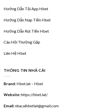
Hướng Dẫn Tải App Hbet
Hướng Dẫn Nạp Tiền Hbet
Hướng Dẫn Rút Tiền Hbet
Câu Hỏi Thường Gặp
Liên Hệ Hbet
THÔNG TIN NHÀ CÁI
Brand:
Hbet.lat – Hbet
Website:
https://hbet.lat/
Email:
nhacaihbetlat@gmail.com