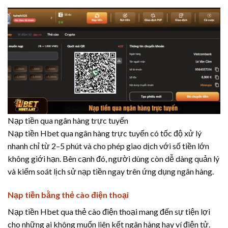
Nạp tiền qua ngân hàng trực tuyến
Nạp tiền Hbet qua ngân hàng trực tuyến có tốc độ xử lý
nhanh chỉ từ 2–5 phút và cho phép giao dịch với số tiền lớn
không giới hạn. Bên cạnh đó, người dùng còn dễ dàng quản lý
và kiểm soát lịch sử nạp tiền ngay trên ứng dụng ngân hàng.
Nạp tiền bằng thẻ cào điện thoại
Nạp tiền Hbet qua thẻ cào điện thoại mang đến sự tiện lợi
cho những ai không muốn liên kết ngân hàng hay ví điện tử.