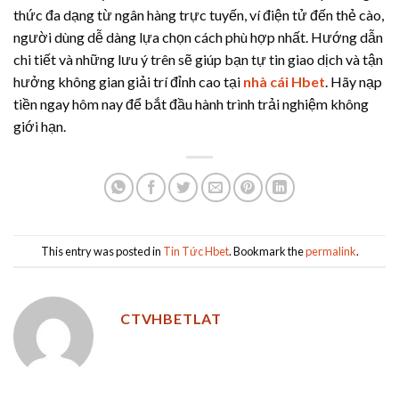
thức đa dạng từ ngân hàng trực tuyến, ví điện tử đến thẻ cào,
người dùng dễ dàng lựa chọn cách phù hợp nhất. Hướng dẫn
chi tiết và những lưu ý trên sẽ giúp bạn tự tin giao dịch và tận
hưởng không gian giải trí đỉnh cao tại
nhà cái Hbet
. Hãy nạp
tiền ngay hôm nay để bắt đầu hành trình trải nghiệm không
giới hạn.
This entry was posted in
Tin Tức Hbet
. Bookmark the
permalink
.
CTVHBETLAT