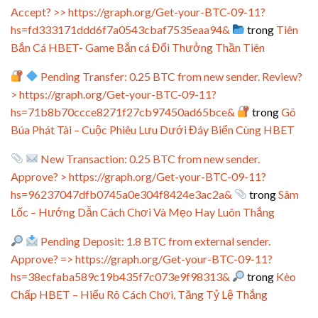
Accept? >> https://graph.org/Get-your-BTC-09-11?
hs=fd333171ddd6f7a0543cbaf7535eaa94&
trong
Tiên
Bắn Cá HBET- Game Bắn cá Đổi Thưởng Thần Tiên
Pending Transfer: 0.25 BTC from new sender. Review?
> https://graph.org/Get-your-BTC-09-11?
hs=71b8b70ccce8271f27cb97450ad65bce&
trong
Gõ
Búa Phát Tài – Cuộc Phiêu Lưu Dưới Đáy Biển Cùng HBET
New Transaction: 0.25 BTC from new sender.
Approve? > https://graph.org/Get-your-BTC-09-11?
hs=96237047dfb0745a0e304f8424e3ac2a&
trong
Sâm
Lốc – Hướng Dẫn Cách Chơi Và Mẹo Hay Luôn Thắng
Pending Deposit: 1.8 BTC from external sender.
Approve? => https://graph.org/Get-your-BTC-09-11?
hs=38ecfaba589c19b435f7c073e9f98313&
trong
Kèo
Chấp HBET – Hiểu Rõ Cách Chơi, Tăng Tỷ Lệ Thắng