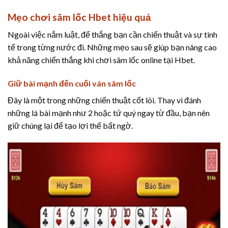
Mẹo chơi sâm lốc Hbet hiệu quả
Ngoài việc nắm luật, để thắng bạn cần chiến thuật và sự tinh
tế trong từng nước đi. Những mẹo sau sẽ giúp bạn nâng cao
khả năng chiến thắng khi chơi sâm lốc online tại Hbet.
Giữ bài mạnh đến cuối ván sâm lốc
Đây là một trong những chiến thuật cốt lõi. Thay vì đánh
những lá bài mạnh như 2 hoặc tứ quý ngay từ đầu, bạn nên
giữ chúng lại để tạo lợi thế bất ngờ.