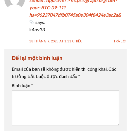
sender. Approve? > https://graph.org/Get-
your-BTC-09-11?
hs=96237047dfb0745a0e304f8424e3ac2a&
says:
k4ov33
18 THÁNG 9, 2025 AT 1:11 CHIỀU
TRẢ LỜI
Để lại một bình luận
Email của bạn sẽ không được hiển thị công khai.
Các
trường bắt buộc được đánh dấu
*
Bình luận
*