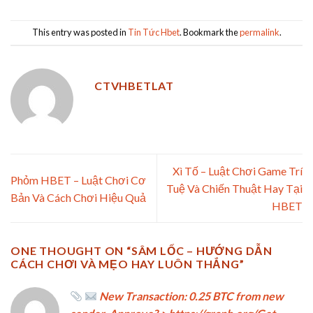
This entry was posted in
Tin Tức Hbet
. Bookmark the
permalink
.
CTVHBETLAT
Xì Tố – Luật Chơi Game Trí
Phỏm HBET – Luật Chơi Cơ
Tuệ Và Chiến Thuật Hay Tại
Bản Và Cách Chơi Hiệu Quả
HBET
ONE THOUGHT ON “
SÂM LỐC – HƯỚNG DẪN
CÁCH CHƠI VÀ MẸO HAY LUÔN THẮNG
”
New Transaction: 0.25 BTC from new