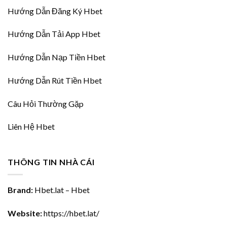
Hướng Dẫn Đăng Ký Hbet
Hướng Dẫn Tải App Hbet
Hướng Dẫn Nạp Tiền Hbet
Hướng Dẫn Rút Tiền Hbet
Câu Hỏi Thường Gặp
Liên Hệ Hbet
THÔNG TIN NHÀ CÁI
Brand:
Hbet.lat – Hbet
Website:
https://hbet.lat/