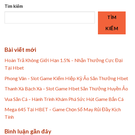
Tìm kiếm
TÌM
KIẾM
Bài viết mới
Hoàn Trả Không Giới Hạn 1.5% – Nhận Thưởng Cực Đại
Tại Hbet
Phong Vân – Slot Game Kiếm Hiệp Kỳ Ảo Săn Thưởng Hbet
Thanh Xà Bạch Xà – Slot Game Hbet Săn Thưởng Huyền Ảo
Vua Săn Cá – Hành Trình Khám Phá Sức Hút Game Bắn Cá
Mega 645 Tại HBET – Game Chọn Số May Rủi Đầy Kịch
Tính
Bình luận gần đây