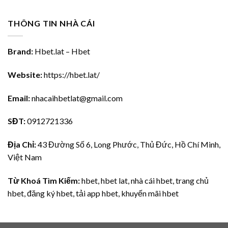
THÔNG TIN NHÀ CÁI
Brand:
Hbet.lat – Hbet
Website:
https://hbet.lat/
Email:
nhacaihbetlat@gmail.com
SĐT:
0912721336
Địa Chỉ:
43 Đường Số 6, Long Phước, Thủ Đức, Hồ Chí Minh,
Việt Nam
Từ Khoá Tìm Kiếm:
hbet, hbet lat, nhà cái hbet, trang chủ
hbet, đăng ký hbet, tải app hbet, khuyến mãi hbet