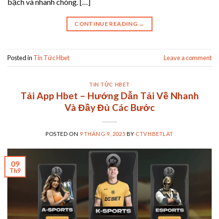
bạch và nhanh chóng. […]
CONTINUE READING
→
Posted in
Tin Tức Hbet
Leave a comment
TIN TỨC HBET
Tải App Hbet – Hướng Dẫn Tải Về Nhanh
Và Đầy Đủ Các Bước
POSTED ON
9 THÁNG 9, 2025
BY
CTVHBETLAT
09
Th9