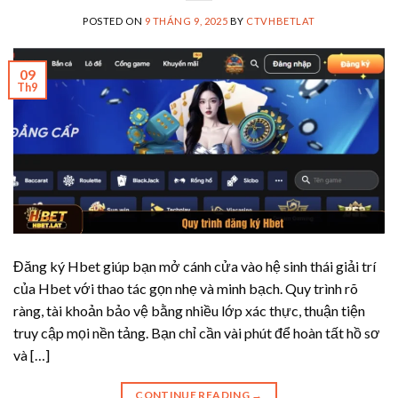
POSTED ON
9 THÁNG 9, 2025
BY
CTVHBETLAT
09
Th9
Đăng ký Hbet giúp bạn mở cánh cửa vào hệ sinh thái giải trí
của Hbet với thao tác gọn nhẹ và minh bạch. Quy trình rõ
ràng, tài khoản bảo vệ bằng nhiều lớp xác thực, thuận tiện
truy cập mọi nền tảng. Bạn chỉ cần vài phút để hoàn tất hồ sơ
và […]
CONTINUE READING
→