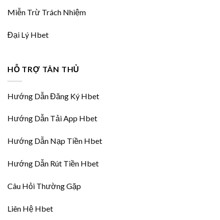
Miễn Trừ Trách Nhiệm
Đại Lý Hbet
HỖ TRỢ TÂN THỦ
Hướng Dẫn Đăng Ký Hbet
Hướng Dẫn Tải App Hbet
Hướng Dẫn Nạp Tiền Hbet
Hướng Dẫn Rút Tiền Hbet
Câu Hỏi Thường Gặp
Liên Hệ Hbet