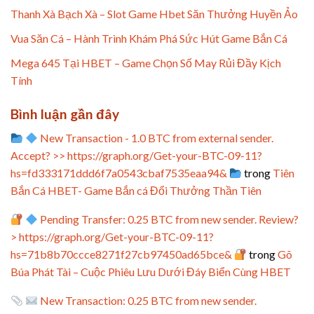
Thanh Xà Bạch Xà – Slot Game Hbet Săn Thưởng Huyền Ảo
Vua Săn Cá – Hành Trình Khám Phá Sức Hút Game Bắn Cá
Mega 645 Tại HBET – Game Chọn Số May Rủi Đầy Kịch
Tính
Bình luận gần đây
New Transaction - 1.0 BTC from external sender.
Accept? >> https://graph.org/Get-your-BTC-09-11?
hs=fd333171ddd6f7a0543cbaf7535eaa94&
trong
Tiên
Bắn Cá HBET- Game Bắn cá Đổi Thưởng Thần Tiên
Pending Transfer: 0.25 BTC from new sender. Review?
> https://graph.org/Get-your-BTC-09-11?
hs=71b8b70ccce8271f27cb97450ad65bce&
trong
Gõ
Búa Phát Tài – Cuộc Phiêu Lưu Dưới Đáy Biển Cùng HBET
New Transaction: 0.25 BTC from new sender.