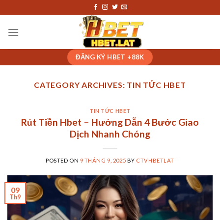
Skip
to
content
ĐĂNG KÝ HBET +88K
CATEGORY ARCHIVES:
TIN TỨC HBET
TIN TỨC HBET
Rút Tiền Hbet – Hướng Dẫn 4 Bước Giao
Dịch Nhanh Chóng
POSTED ON
9 THÁNG 9, 2025
BY
CTVHBETLAT
09
Th9